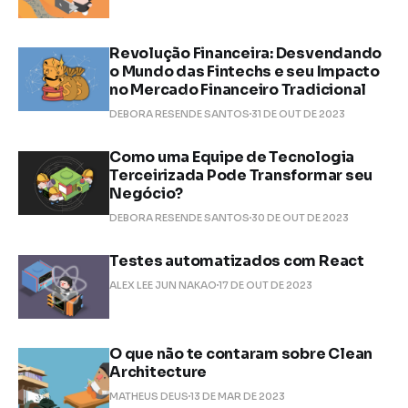
Revolução Financeira: Desvendando
o Mundo das Fintechs e seu Impacto
no Mercado Financeiro Tradicional
DEBORA RESENDE SANTOS
31 DE OUT DE 2023
Como uma Equipe de Tecnologia
Terceirizada Pode Transformar seu
Negócio?
DEBORA RESENDE SANTOS
30 DE OUT DE 2023
Testes automatizados com React
ALEX LEE JUN NAKAO
17 DE OUT DE 2023
O que não te contaram sobre Clean
Architecture
MATHEUS DEUS
13 DE MAR DE 2023