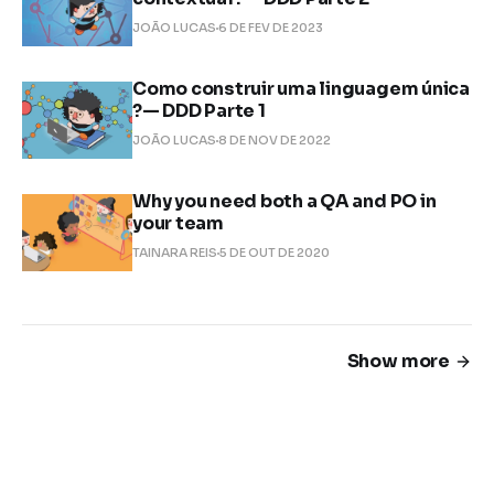
JOÃO LUCAS
6 DE FEV DE 2023
Como construir uma linguagem única
?— DDD Parte 1
JOÃO LUCAS
8 DE NOV DE 2022
Why you need both a QA and PO in
your team
TAINARA REIS
5 DE OUT DE 2020
Show more