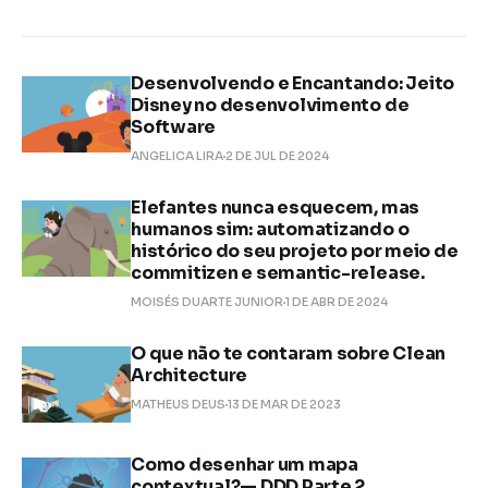
Desenvolvendo e Encantando: Jeito
Disney no desenvolvimento de
Software
ANGELICA LIRA
2 DE JUL DE 2024
Elefantes nunca esquecem, mas
humanos sim: automatizando o
histórico do seu projeto por meio de
commitizen e semantic-release.
MOISÉS DUARTE JUNIOR
1 DE ABR DE 2024
O que não te contaram sobre Clean
Architecture
MATHEUS DEUS
13 DE MAR DE 2023
Como desenhar um mapa
contextual?— DDD Parte 2