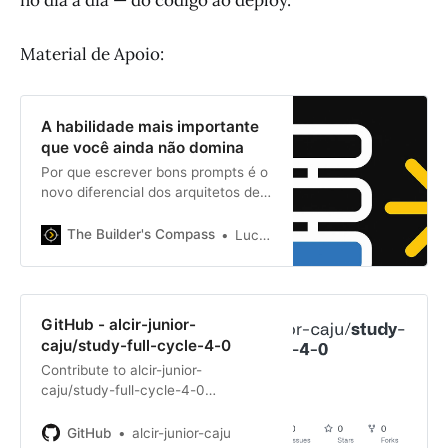
Material de Apoio:
A habilidade mais importante
que você ainda não domina
Por que escrever bons prompts é o
novo diferencial dos arquitetos de
software
The Builder's Compass
Lucas Gertel
GitHub - alcir-junior-
caju/study-full-cycle-4-0
Contribute to alcir-junior-
caju/study-full-cycle-4-0
development by creating an
account on GitHub.
GitHub
alcir-junior-caju