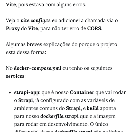
Vite
, pois estava com alguns erros.
Veja o
vite.config.ts
eu adicionei a chamada via o
Proxy
do
Vite
, para não ter erro de
CORS
.
Algumas breves explicações do porque o projeto
está dessa forma:
No
docker-compose.yml
eu tenho os seguintes
services
:
strapi-app
: que é nosso
Container
que vai rodar
o
Strapi
, já configurado com as variáveis de
ambientes comuns do
Strapi
, e
build
aponta
para nosso
dockerfile.strapi
que é a imagem
para rodar em desenvolvimento. O único
diferencial desse
dockerfile.strapi
são as linhas